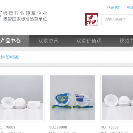
联系我们
｜
在
产品中心
双童资讯
双童价值观
视频
次性塑料碗
O.:
76009
NO.:
76008
NO.:
76007