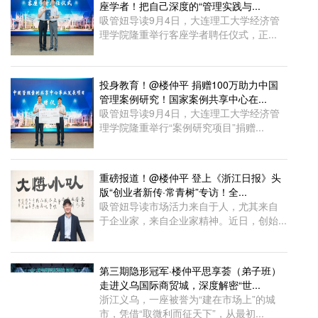
座学者！把自己深度的“管理实践与...
吸管妞导读9月4日，大连理工大学经济管
理学院隆重举行客座学者聘任仪式，正...
投身教育！@楼仲平 捐赠100万助力中国
管理案例研究！国家案例共享中心在...
吸管妞导读9月4日，大连理工大学经济管
理学院隆重举行“案例研究项目”捐赠...
重磅报道！@楼仲平 登上《浙江日报》头
版“创业者新传·常青树”专访！全...
吸管妞导读市场活力来自于人，尤其来自
于企业家，来自企业家精神。近日，创始...
第三期隐形冠军·楼仲平思享荟（弟子班）
走进义乌国际商贸城，深度解密“世...
浙江义乌，一座被誉为“建在市场上”的城
市，凭借“取微利而征天下”，从最初...