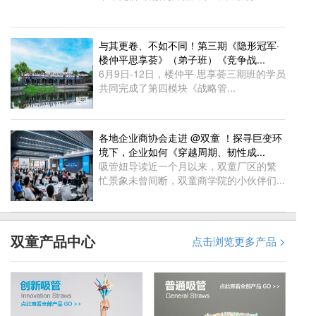
与其更卷、不如不同！第三期《隐形冠军·
楼仲平思享荟》（弟子班）《竞争战...
6月9日-12日，楼仲平·思享荟三期班的学员
共同完成了第四模块《战略管...
各地企业商协会走进 @双童 ！探寻巨变环
境下，企业如何《穿越周期、韧性成...
吸管妞导读近一个月以来，双童厂区的繁
忙景象未曾间断，双童商学院的小伙伴们...
双童产品中心
点击浏览更多产品 >