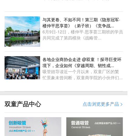
与其更卷、不如不同！第三期《隐形冠军·
楼仲平思享荟》（弟子班）《竞争战...
6月9日-12日，楼仲平·思享荟三期班的学员
共同完成了第四模块《战略管...
各地企业商协会走进 @双童 ！探寻巨变环
境下，企业如何《穿越周期、韧性成...
吸管妞导读近一个月以来，双童厂区的繁
忙景象未曾间断，双童商学院的小伙伴们...
双童产品中心
点击浏览更多产品 >