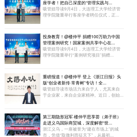
座学者！把自己深度的“管理实践与...
吸管妞导读9月4日，大连理工大学经济管
理学院隆重举行客座学者聘任仪式，正...
投身教育！@楼仲平 捐赠100万助力中国
管理案例研究！国家案例共享中心在...
吸管妞导读9月4日，大连理工大学经济管
理学院隆重举行“案例研究项目”捐赠...
重磅报道！@楼仲平 登上《浙江日报》头
版“创业者新传·常青树”专访！全...
吸管妞导读市场活力来自于人，尤其来自
于企业家，来自企业家精神。近日，创始...
第三期隐形冠军·楼仲平思享荟（弟子班）
走进义乌国际商贸城，深度解密“世...
浙江义乌，一座被誉为“建在市场上”的城
市，凭借“取微利而征天下”，从最初...